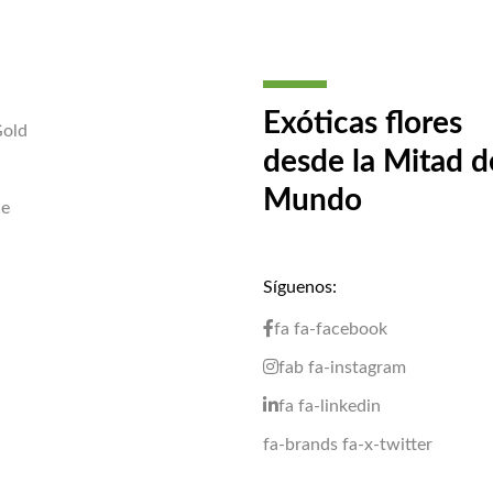
Exóticas flores
Gold
desde la Mitad d
Mundo
ce
a
Síguenos:
fa fa-facebook
fab fa-instagram
fa fa-linkedin
fa-brands fa-x-twitter