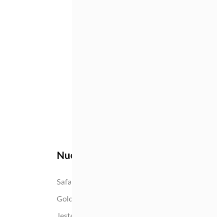
REGRESAR AL 
Nuestras flores
Tango
High 
Safari Sunset
Yotti
Gold Strike
Pink I
Jester