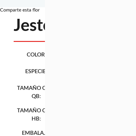
Comparte esta flor
Jester
COLOR:
BICOLOR (ROJO / VE
ESPECIE:
LEUCADENDRO
TAMAÑO CAJA
92CM X 27CM X 1
QB:
TAMAÑO CAJA
92CM X 27CM X 2
HB:
EMBALAJE:
LONGITUD
CAJA TIPO
QB