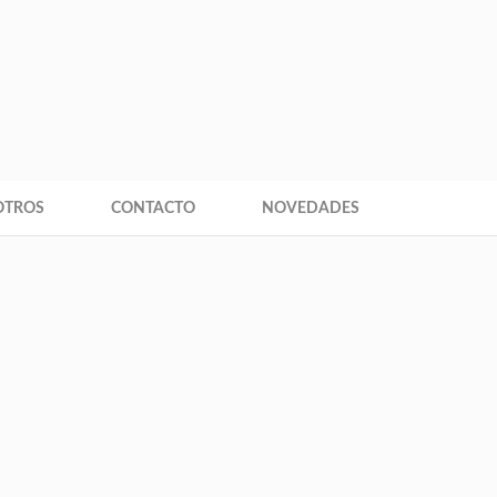
+593 9
ce
OTROS
CONTACTO
NOVEDADES
 aquí:
Inicio
Jester