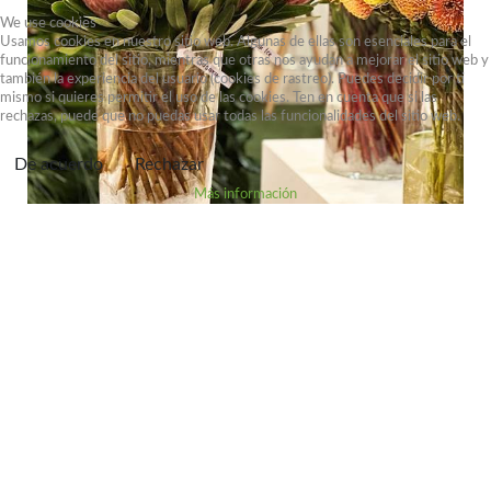
We use cookies
Usamos cookies en nuestro sitio web. Algunas de ellas son esenciales para el
funcionamiento del sitio, mientras que otras nos ayudan a mejorar el sitio web y
también la experiencia del usuario (cookies de rastreo). Puedes decidir por ti
mismo si quieres permitir el uso de las cookies. Ten en cuenta que si las
rechazas, puede que no puedas usar todas las funcionalidades del sitio web.
De acuerdo
Rechazar
Más información
+